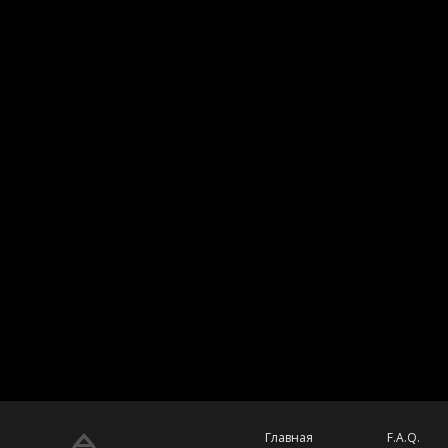
Главная
F.A.Q.