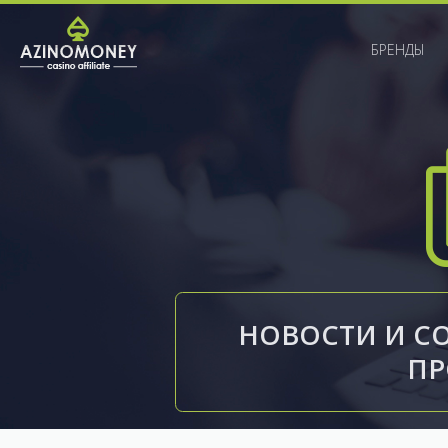
БРЕНДЫ
НОВОСТИ И С
П