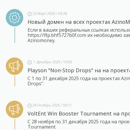
23 Март 2026 / 09:38
Новый домен на всех проектах Azino
Если в ваших реферальных ссылках использо
https://l9p.bhf5727b0f.com их необходимо 
Azinomoney.
1 Декабрь 2025 / 10:05
Playson "Non-Stop Drops" на на проекта
С 1 по 31 декабря 2025 года на проектах Azi
Drops".
28 Ноябрь 2025 / 09:11
VoltEnt Win Booster Tournament на про
С 28 ноября по 31 декабря 2025 года на прое
Tournament.