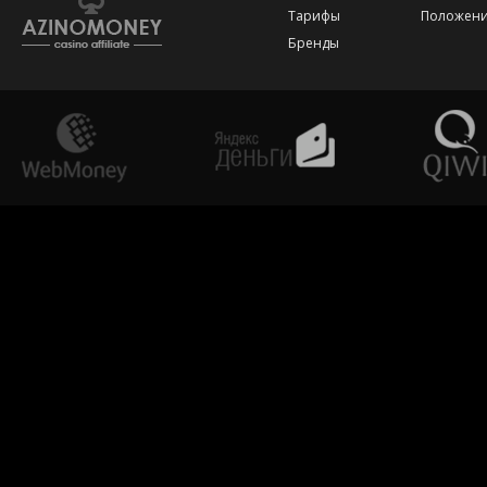
Тарифы
Положени
Бренды