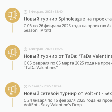
5 Февраль 2025 / 13:40
Новый турнир Spinoleague на проектах
С 06 по 26 февраля 2025 года на проектах A
Season, IV tnt)
4 Февраль 2025 / 15:26
Новый турнир от TaDa: "TaDa Valentine
С 05 февраля по 05 марта 2025 года на прое
"TaDa Valentines"
22 Январь 2025 / 10:44
Новый сетевой турнир от VoltEnt - Sexy
С 24 января по 16 февраля 2025 года на про
VoltEnt - Sexy Valentine’s Drop.