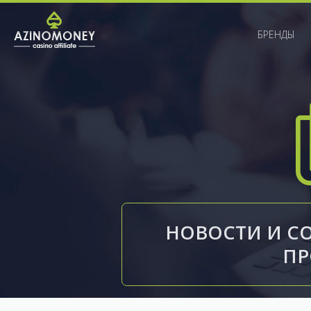
БРЕНДЫ
НОВОСТИ И С
П