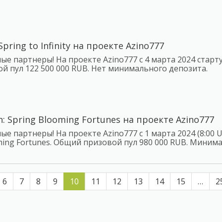
pring to Infinity на проекте Azino777
е партнеры! На проекте Azino777 с 4 марта 2024 старту
вой пул 122 500 000 RUB. Нет минимального депозита.
: Spring Blooming Fortunes на проекте Azino777
е партнеры! На проекте Azino777 с 1 марта 2024 (8:00 U
oming Fortunes. Общий призовой пул 980 000 RUB. Минима
6
7
8
9
10
11
12
13
14
15
…
2