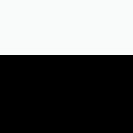
лавная
F.A.Q.
арифы
Положения и условия