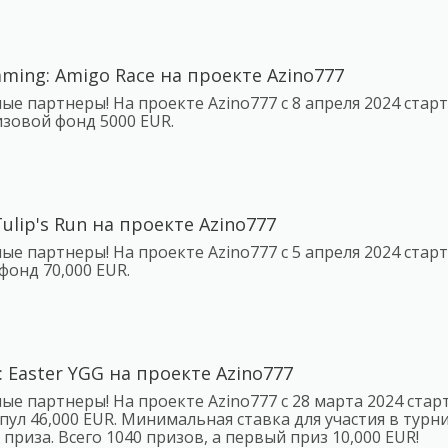
ming: Amigo Race на проекте Azino777
е партнеры! На проекте Azino777 с 8 апреля 2024 старт
изовой фонд 5000 EUR.
ulip's Run на проекте Azino777
е партнеры! На проекте Azino777 с 5 апреля 2024 старту
онд 70,000 EUR.
: Easter YGG на проекте Azino777
е партнеры! На проекте Azino777 с 28 марта 2024 старту
ул 46,000 EUR. Минимальная ставка для участия в турн
приза. Всего 1040 призов, а первый приз 10,000 EUR!