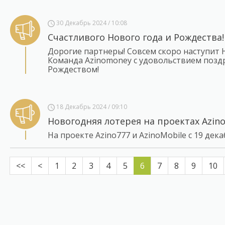
30 Декабрь 2024 / 10:08
Счастливого Нового года и Рождества!
Дорогие партнеры! Совсем скоро наступит 
Команда Azinomoney с удовольствием позд
Рождеством!
18 Декабрь 2024 / 09:10
Новогодняя лотерея на проектах Azino
На проекте Azino777 и AzinoMobile с 19 дек
<<
<
1
2
3
4
5
6
7
8
9
10